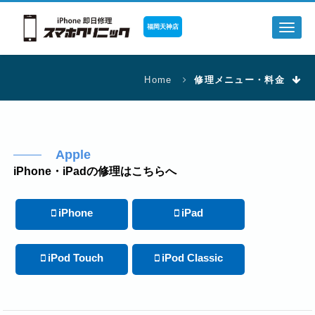
福岡天神店
Toggl
naviga
Home
修理メニュー・料金
Apple
iPhone・iPadの修理はこちらへ
iPhone
iPad
iPod Touch
iPod Classic