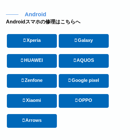
Android
Androidスマホの修理はこちらへ
Xperia
Galaxy
HUAWEI
AQUOS
Zenfone
Google pixel
Xiaomi
OPPO
Arrows