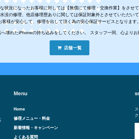
な状況になったお客様に対しては【無償にて修理・交換作業】をさせて
水没の修理、他店修理歴ありに関しては保証対象外とさせていただいて
お客様が安心して、修理を出して頂く為の安心保証サービスとなります
へ壊れたiPhoneの持ち込みをしてください。 スタッフ一同、心より
店舗一覧
Menu
s
Home
ス
ク
修理メニュー・料金
武
新着情報・キャンペーン
よくある質問