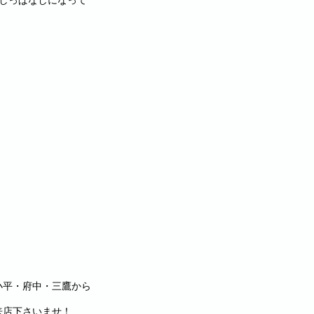
しっぱなしになって
小平・府中・三鷹から
来店下さいませ！