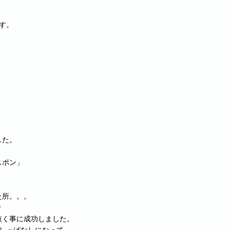
です。
した。
スポン」
た所。。。
り
抜く事に成功しました。