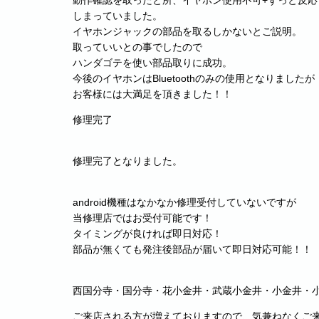
動作確認を取ったと所、イヤホン使用不可+ずっと反応
しまっていました。
イヤホンジャックの部品を取るしかないとご説明。
取っていいとの事でしたので
ハンダゴテを使い部品取りに成功。
今後のイヤホンはBluetoothのみの使用となりましたが
お客様には大満足を頂きました！！
修理完了
修理完了となりました。
android機種はなかなか修理受付していないですが
当修理店ではお受付可能です！
タイミングが良ければ即日対応！
部品が無くても発注後部品が届いて即日対応可能！！
西国分寺・国分寺・花小金井・武蔵小金井・小金井・
ご来店される方が増えておりますので、気兼ねなくご