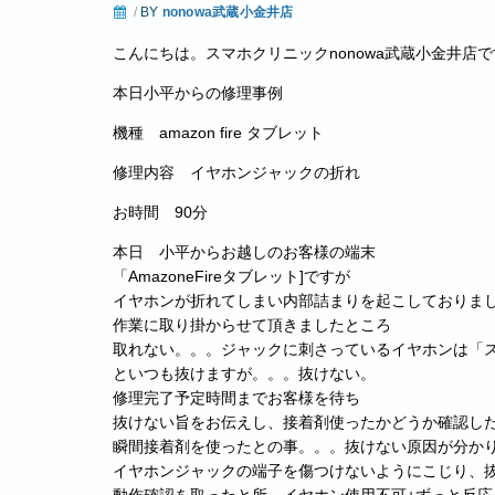
/
BY
nonowa武蔵小金井店
こんにちは。スマホクリニックnonowa武蔵小金井店
本日小平からの修理事例
機種 amazon fire タブレット
修理内容 イヤホンジャックの折れ
お時間 90分
本日 小平からお越しのお客様の端末
「AmazoneFireタブレット]ですが
イヤホンが折れてしまい内部詰まりを起こしておりま
作業に取り掛からせて頂きましたところ
取れない。。。ジャックに刺さっているイヤホンは「
といつも抜けますが。。。抜けない。
修理完了予定時間までお客様を待ち
抜けない旨をお伝えし、接着剤使ったかどうか確認し
瞬間接着剤を使ったとの事。。。抜けない原因が分か
イヤホンジャックの端子を傷つけないようにこじり、