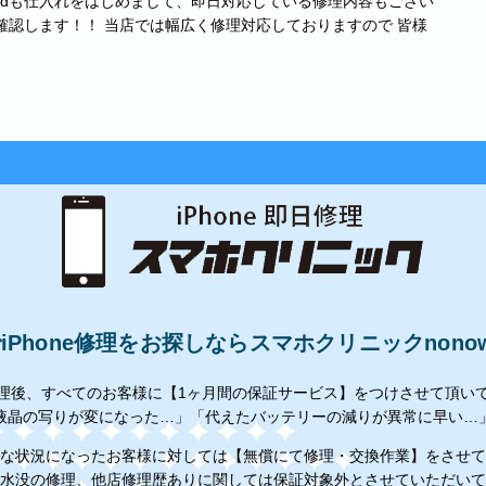
Padも仕入れをはじめまして、即日対応している修理内容もござい
確認します！！ 当店では幅広く修理対応しておりますので 皆様
Phone修理をお探しならスマホクリニックnon
理後、すべてのお客様に【1ヶ月間の保証サービス】をつけさせて頂い
液晶の写りが変になった…」「代えたバッテリーの減りが異常に早い…
な状況になったお客様に対しては【無償にて修理・交換作業】をさせて
水没の修理、他店修理歴ありに関しては保証対象外とさせていただいて