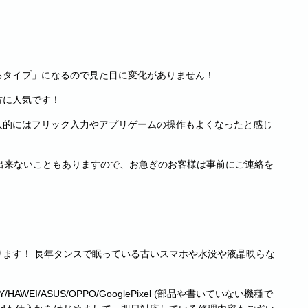
るタイプ」になるので見た目に変化がありません！
方に人気です！
人的にはフリック入力やアプリゲームの操作もよくなったと感じ
出来ないこともありますので、お急ぎのお客様は事前にご連絡を
！
ます！ 長年タンスで眠っている古いスマホや水没や液晶映らな
AXY/HAWEI/ASUS/OPPO/GooglePixel (部品や書いていない機種で