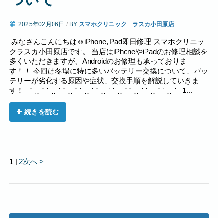
2025年02月06日
/
BY
スマホクリニック ラスカ小田原店
みなさんこんにちは☺︎iPhone,iPad即日修理 スマホクリニッ
クラスカ小田原店です。 当店はiPhoneやiPadのお修理相談を
多くいただきますが、Androidのお修理も承っておりま
す！！ 今回は冬場に特に多いバッテリー交換について、バッ
テリーが劣化する原因や症状、交換手順を解説していきま
す！ ⋱⋰ ⋱⋰ ⋱⋰ ⋱⋰ ⋱⋰ ⋱⋰ ⋱⋰ ⋱⋰ ⋱⋰ 1...
続きを読む
1
|
2
次へ >