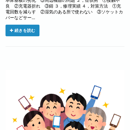
本体基板の劣化 ⑤周辺機器の問題 ２，症状例 ①接触不
良 ②充電器折れ ③錆 ３，修理実績 ４，対策方法 ①充
電回数を減らす ②湿気のある所で使わない ③ソケットカ
バーなどサー...
続きを読む