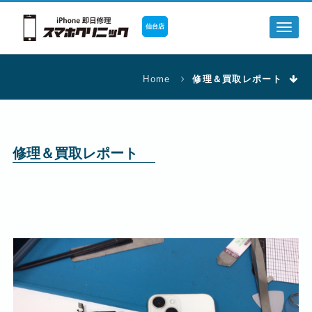
仙台店
Toggl
naviga
Home
修理＆買取レポート
修理＆買取レポート