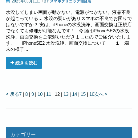
2025年03月11日
/
BY
スマホクリニック仙台店
水没してしまい画面が動かない、電源がつかない、液晶不良
が起こっている… 水没の疑いがありスマホの不良でお困りで
はないですか？ 実は、iPhoneの水没洗浄、画面交換は正規店
でなくても修理が可能なんです！ 今回はiPhoneSE2の水没
洗浄、画面交換をご依頼いただきましたのでご紹介いたしま
す。 iPhoneSE2 水没洗浄、画面交換について １ 端
末の様子...
続きを読む
< 戻る
7
|
8
|
9
|
10
|
11
|
12
|
13
|
14
|
15
|
16
次へ >
カテゴリー