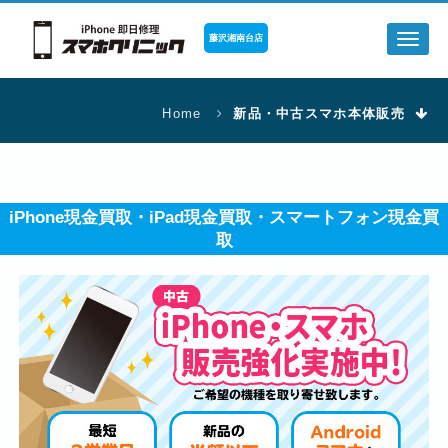
藤沢湘南台店
Toggl
naviga
Home
新品・中古スマホ本体販売
iPhone現金買取・iPad現金買取・スマートフォン現金買
取