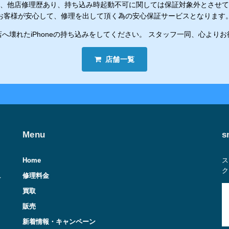
、他店修理歴あり、持ち込み時起動不可に関しては保証対象外とさせて
お客様が安心して、修理を出して頂く為の安心保証サービスとなります
へ壊れたiPhoneの持ち込みをしてください。 スタッフ一同、心より
店舗一覧
Menu
s
Home
ス
ク
修理料金
レ
買取
販売
新着情報・キャンペーン