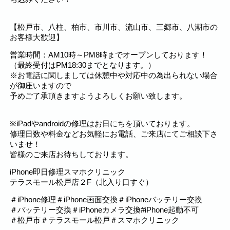
【松戸市、八柱、柏市、市川市、流山市、三郷市、八潮市の
お客様大歓迎】
営業時間：AM10時～PM8時までオープンしております！
（最終受付はPM18:30までとなります。）
※お電話に関しましては休憩中や対応中の為出られない場合
が御座いますので
予めご了承頂きますようよろしくお願い致します。
※iPadやandroidの修理はお日にちを頂いております。
修理日数や料金などお気軽にお電話、ご来店にてご相談下さ
いませ！
皆様のご来店お待ちしております。
iPhone即日修理スマホクリニック
テラスモール松戸店２F（北入り口すぐ）
＃iPhone修理＃iPhone画面交換＃iPhoneバッテリー交換
＃バッテリー交換＃iPhoneカメラ交換#iPhone起動不可
＃松戸市＃テラスモール松戸＃スマホクリニック