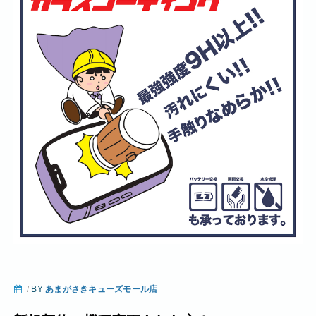
/
BY
あまがさきキューズモール店