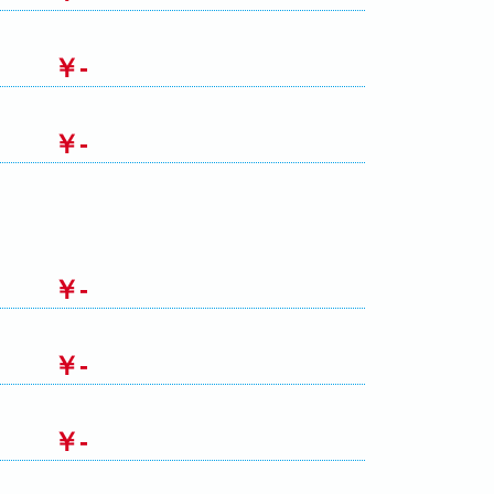
￥-
￥-
￥-
￥-
￥-