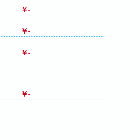
￥-
￥-
￥-
￥-