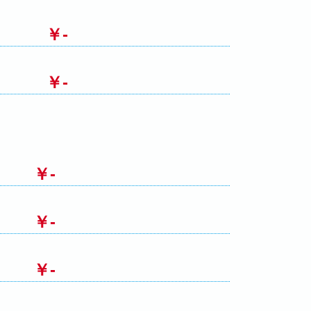
￥-
￥-
￥-
￥-
￥-