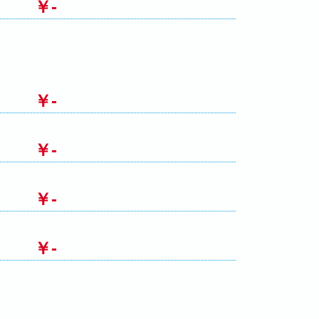
￥-
￥-
￥-
￥-
￥-