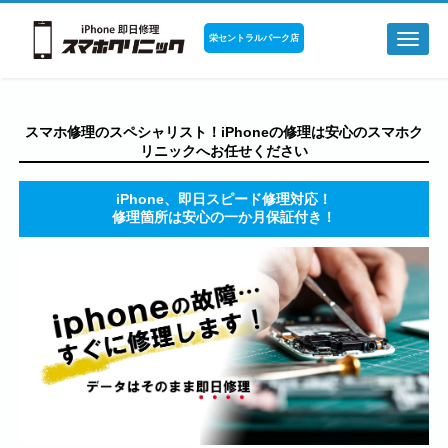
栄セントラルパーク店
Toggl
naviga
スマホ修理のスペシャリスト！iPhoneの修理は安心のスマホク
リニックへお任せください
iPhone、即日スピード修理対応！
修理箇所は安心の一か月保証付き！