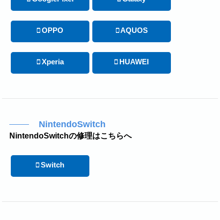
OPPO
AQUOS
Xperia
HUAWEI
NintendoSwitch
NintendoSwitchの修理はこちらへ
Switch