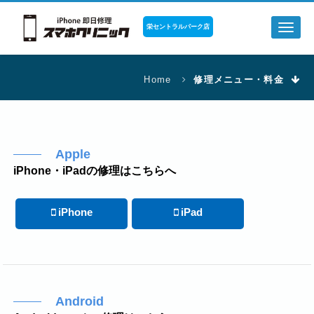
栄セントラルパーク店
Toggl
naviga
Home
修理メニュー・料金
Apple
iPhone・iPadの修理はこちらへ
iPhone
iPad
Android