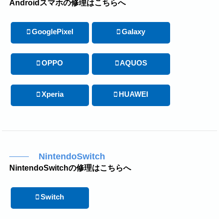
Androidスマホの修理はこちらへ
GooglePixel
Galaxy
OPPO
AQUOS
Xperia
HUAWEI
NintendoSwitch
NintendoSwitchの修理はこちらへ
Switch