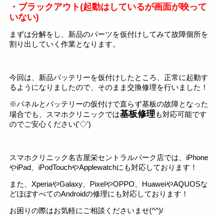
・ブラックアウト(起動はしているが画面が映って
いない)
まずは分解をし、新品のパーツを仮付けしてみて故障個所を
割り出していく作業となります。
今回は、新品バッテリーを仮付けしたところ、正常に起動す
るようになりましたので、そのまま交換修理を行いました！
※パネルとバッテリーの仮付けで直らず基板の故障となった
基板修理
場合でも、スマホクリニックでは
も対応可能です
のでご安心ください('◇')ゞ
スマホクリニック名古屋栄セントラルパーク店では、iPhone
やiPad、iPodTouchやApplewatchにも対応しております！
また、XperiaやGalaxy、PixelやOPPO、HuaweiやAQUOSな
どほぼすべてのAndroidの修理にも対応しております！
お困りの際はお気軽にご相談くださいませ(^^)/