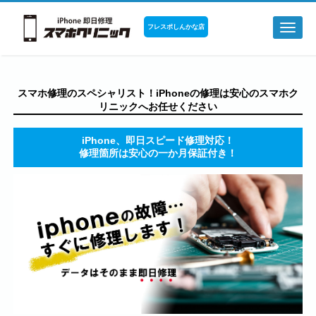
フレスポしんかな店
Toggl
naviga
スマホ修理のスペシャリスト！iPhoneの修理は安心のスマホク
リニックへお任せください
iPhone、即日スピード修理対応！
修理箇所は安心の一か月保証付き！