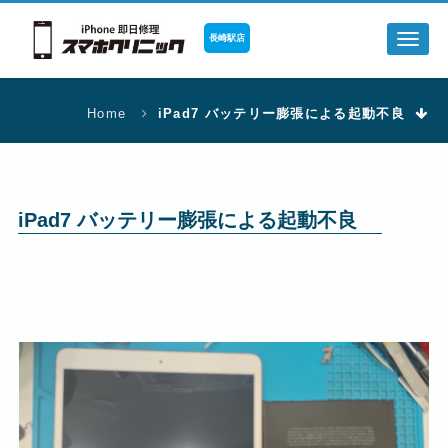
長崎駅店
Toggl
naviga
Home
iPad7 バッテリー膨張による起動不良
iPad7 バッテリー膨張による起動不良