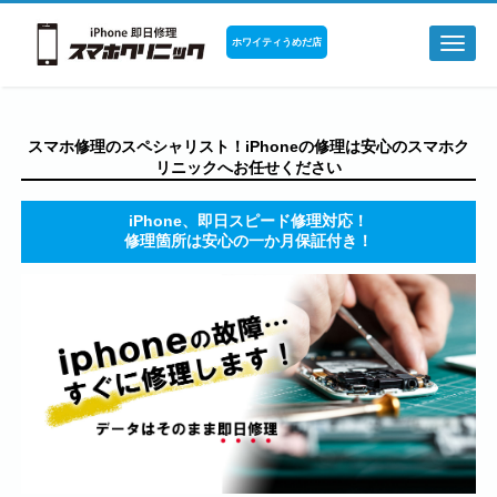
ホワイティうめだ店
Toggl
naviga
スマホ修理のスペシャリスト！iPhoneの修理は安心のスマホク
リニックへお任せください
iPhone、即日スピード修理対応！
修理箇所は安心の一か月保証付き！