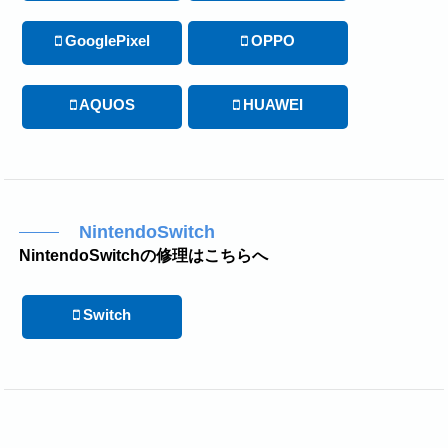
GooglePixel
OPPO
AQUOS
HUAWEI
NintendoSwitch
NintendoSwitchの修理はこちらへ
Switch