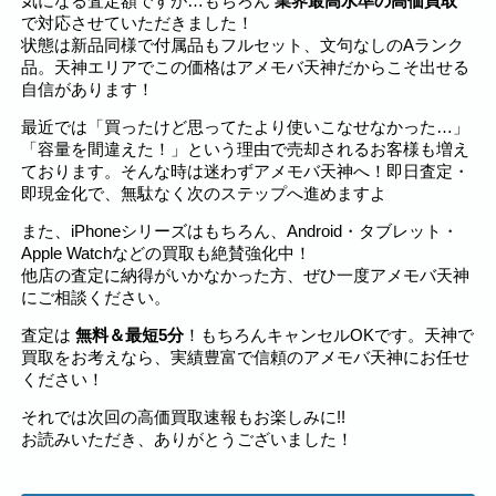
気になる査定額ですが…もちろん
業界最高水準の高価買取
で対応させていただきました！
状態は新品同様で付属品もフルセット、文句なしのAランク
品。天神エリアでこの価格はアメモバ天神だからこそ出せる
自信があります！
最近では「買ったけど思ってたより使いこなせなかった…」
「容量を間違えた！」という理由で売却されるお客様も増え
ております。そんな時は迷わずアメモバ天神へ！即日査定・
即現金化で、無駄なく次のステップへ進めますよ
また、iPhoneシリーズはもちろん、Android・タブレット・
Apple Watchなどの買取も絶賛強化中！
他店の査定に納得がいかなかった方、ぜひ一度アメモバ天神
にご相談ください。
査定は
無料＆最短5分
！もちろんキャンセルOKです。天神で
買取をお考えなら、実績豊富で信頼のアメモバ天神にお任せ
ください！
それでは次回の高価買取速報もお楽しみに!!
お読みいただき、ありがとうございました！