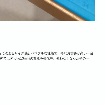
手のひらに収まるサイズ感とパワフルな性能で、今なお需要が高い一台
はiPhone13miniの買取を強化中。使わなくなったその一