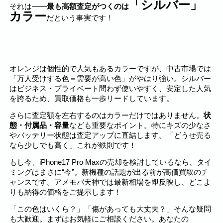
「シルバー」
それは――
最も高額査定がつくのは
カラー
だという事実です！
オレンジは個性的で人気もあるカラーですが、中古市場では
「万人受けする色＝需要が高い色」がやはり強い。シルバー
はビジネス・プライベート問わず使いやすく、安定した人気
を誇るため、買取価格も一歩リードしています。
さらに査定額を左右するのはカラーだけではありません。
状
態・付属品・容量
なども重要なポイント。特にキズの少なさ
やバッテリー状態は査定アップに直結します。「どうせ売る
なら少しでも高く」これが鉄則です！
もし今、iPhone17 Pro Maxの売却を検討しているなら、タイ
ミングはまさに“今”。新機種の話題が出る前が高価買取のチ
ャンスです。アメモバ天神では最新相場を即反映し、どこよ
りも納得の価格をご提示します！
「この色はいくら？」「傷があっても大丈夫？」そんな疑問
も大歓迎。まずはお気軽にご相談ください。あなたの